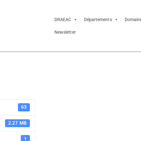
DRAEAC
Départements
Domain
Newsletter
er 26-27
LASV - doss
63
2.27 MB
1