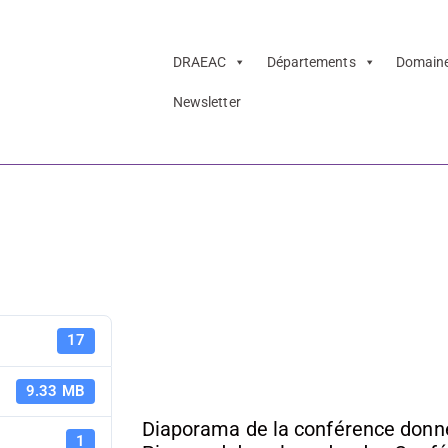
DRAEAC
Départements
Domain
Newsletter
l des cavernes
L'art pariét
17
cavernes
9.33 MB
Diaporama de la conférence donné
1