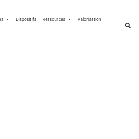
es
Dispositifs
Ressources
Valorisation
 –
’œuvre !
 Restitution