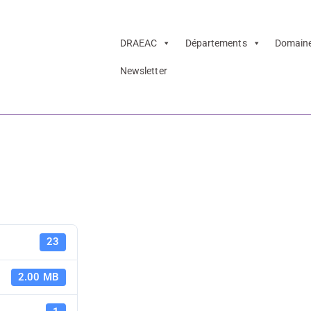
DRAEAC
Départements
Domain
Newsletter
œuvre ! 2025-2026
es projets
La classe, l
23
2025-2026 -
2.00 MB