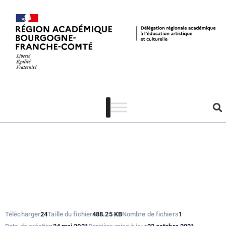
Jeunes en
librairie –
plaquette de
présentation
Télécharger
24
Taille du fichier
488.25 KB
Nombre de fichiers
1