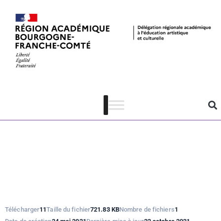
Jeunes en
librairie –
diaporama de
présentation
Télécharger
11
Taille du fichier
721.83 KB
Nombre de fichiers
1