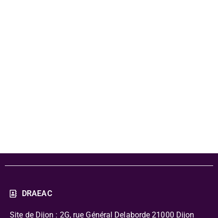
librairie 2022-
2023 -
plaquette de
présentation
DRAEAC
Site de Dijon : 2G, rue Général Delaborde
21000 Dijon