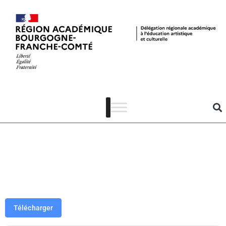
Flyer – Les
dossiers de
l’écran du
planétarium
Télécharger