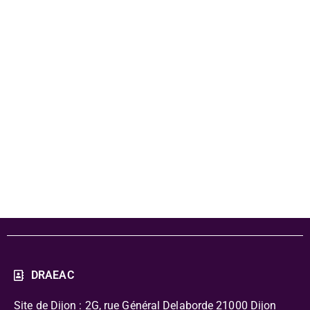
concerts
scolaires -
programme
détaillé
DRAEAC
Site de Dijon : 2G, rue Général Delaborde
21000 Dijon