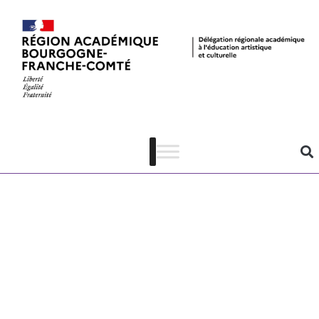
FIMBFC 2026
– concerts
scolaires –
programme
détaillé