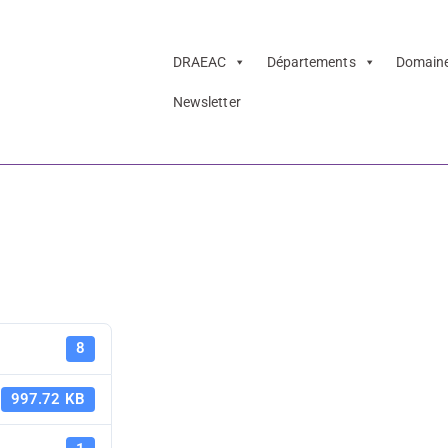
DRAEAC
Départements
Domain
Newsletter
istes d’activités
s
FIMB 2023 -
8
d'activités
997.72 KB