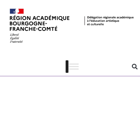
Fiche de
mission Musée
d’archéologie –
Lons-le Saunier
(39) – 2025-