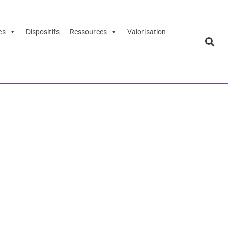
es
Dispositifs
Ressources
Valorisation
is – La
ission Musée
a Citadelle