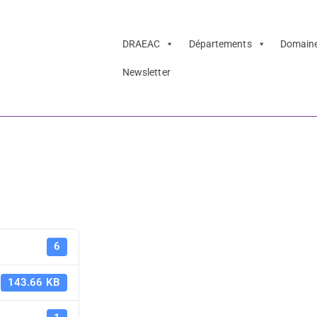
DRAEAC
Départements
Domain
Newsletter
sion Musée comto
5) – 2025-2026
Fiche de m
6
comtois - L
143.66 KB