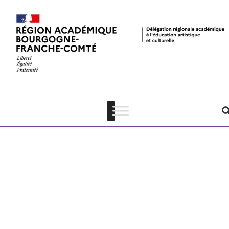
Fiche de
mission
Archives
départementale
du Doubs –