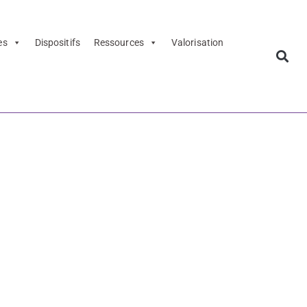
es
Dispositifs
Ressources
Valorisation
er par/pour
n-projet à
par/pour