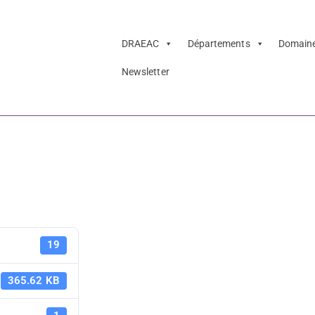
DRAEAC
Départements
Domain
Newsletter
-projet à complét
ative
Fiche actio
19
compléter 
365.62 KB