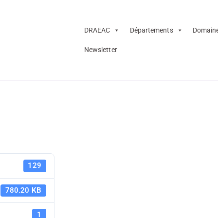
DRAEAC
Départements
Domain
Newsletter
ramme 2023
FFLV - pro
129
780.20 KB
1