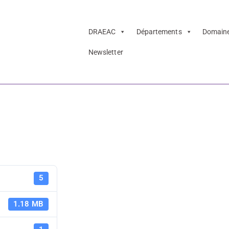
DRAEAC
Départements
Domain
Newsletter
D Audincourt – m
Fête de la 
5
Audincourt
1.18 MB