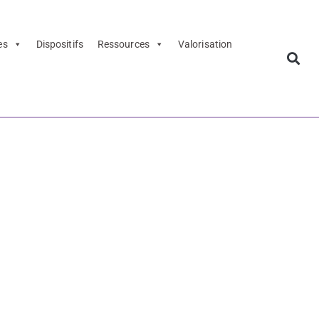
es
Dispositifs
Ressources
Valorisation
arque-page
BD
 - marque-