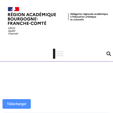
Fenêtres sur
courts 2024 –
offre
pédagogique
Télécharger