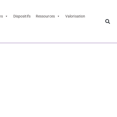
es
Dispositifs
Ressources
Valorisation
pédagogique
 de l'EAC -
gogique