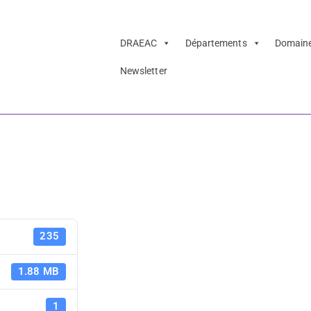
DRAEAC
Départements
Domain
Newsletter
e l’EAC – livret 
Faites/Fête
235
livret péda
1.88 MB
1