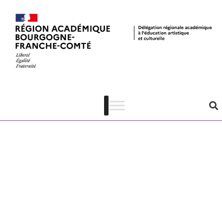
Exposition
Kovider –
Musée de
Noyers –
communiqué