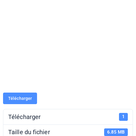
Parcours
autonome :
livret de
présentation
Télécharger
Télécharger
1
Taille du fichier
6.85 MB