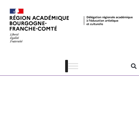
Exposition Bnf
– Baudelaire
ou la
modernité
mélancolique –