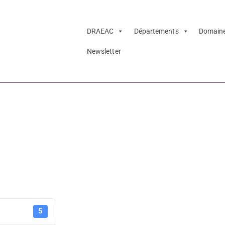
DRAEAC
Départements
Domain
Newsletter
F – Baudelaire o
lancolique – Dos
Exposition 
5