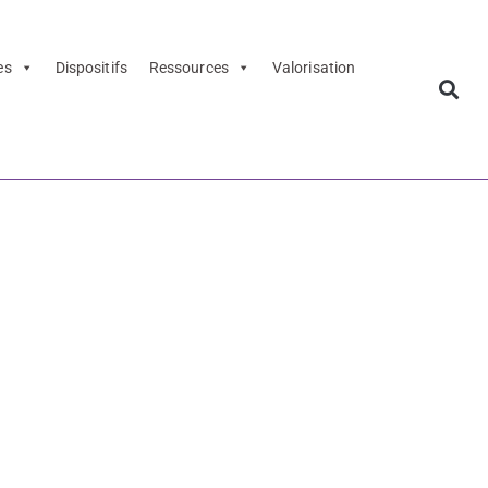
es
Dispositifs
Ressources
Valorisation
u la
sier de
BnF -