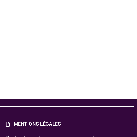
ou la
mélancolique
e
on
MENTIONS LÉGALES