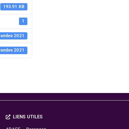
Baudelaire 
193.91 KB
modernité 
1
vembre 2021
- Dossier d
vembre 2021
présentati
LIENS UTILES