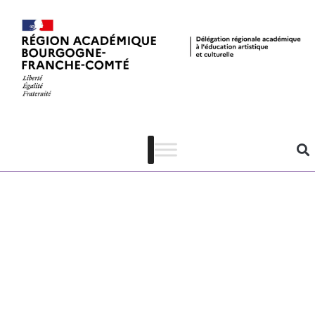
Exemples de
réalisations
dans le cadre
d’un projet La
classe, l’œuvre