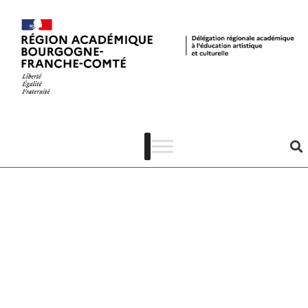
« En toute
discrétion » –
Expo au MBAA
– dossier de
presse