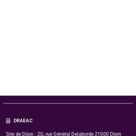
discrétion" -
Expo au MBAA
- dossier de
presse
DRAEAC
Site de Dijon : 2G, rue Général Delaborde
21000 Dijon