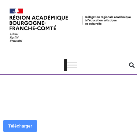
EL 25-26 –
Dossier
pédagogique –
Wax paradoxe
Télécharger