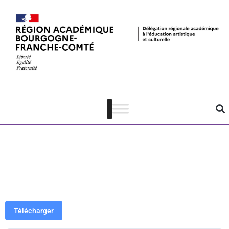
EL 25-26 –
Dossier
pédagogique –
Sangliers
Télécharger