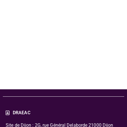
Dossier
pédagogique
Souviens-toi
des abeilles
DRAEAC
Site de Dijon : 2G, rue Général Delaborde
21000 Dijon