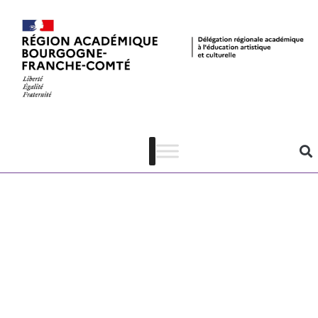
EL 24-25 –
Dossier
pédagogique
Souviens-toi
des abeilles