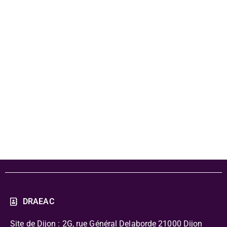
Dossier
pédagogique Au
cœur des
solitudes
DRAEAC
Site de Dijon : 2G, rue Général Delaborde
21000 Dijon