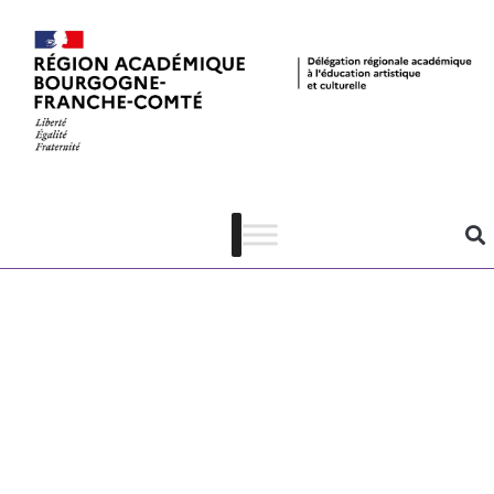
EL 24-25 –
Dossier
pédagogique
Au cœur des
solitudes