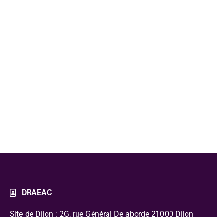
littéraire -
dossier
pédagogique
Tibi la Blanche
DRAEAC
Site de Dijon : 2G, rue Général Delaborde
21000 Dijon