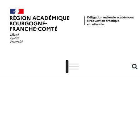
Échappée
littéraire –
dossier
pédagogique
Tibi la Blanche