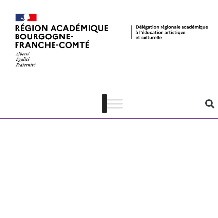
Échappée
littéraire 2021-
2022 – Les
danseurs de
l’aube