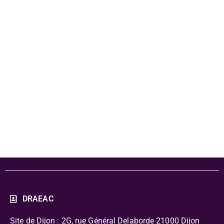
littéraire 2021-
2022 - Les
danseurs de
l'aube
DRAEAC
Site de Dijon : 2G, rue Général Delaborde
21000 Dijon