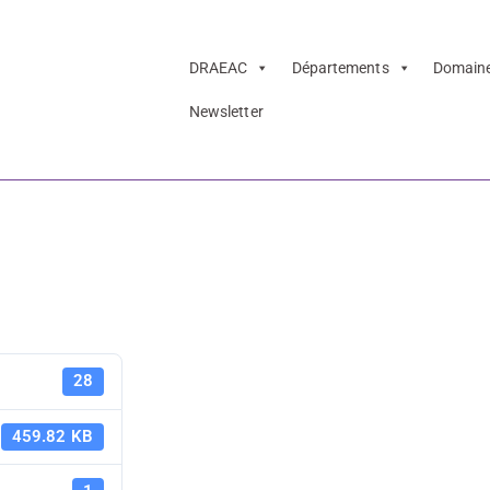
DRAEAC
Départements
Domain
Newsletter
téraire 2021-200
 Comme des bête
Échappée li
28
2021-2002 
459.82 KB