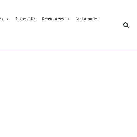
es
Dispositifs
Ressources
Valorisation
2 – Dossier
s
ttéraire
- Dossier