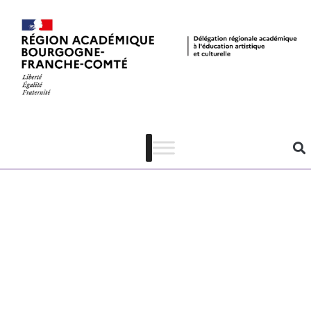
E noi come
stronzi –
dossier
pédagogique –
PDF