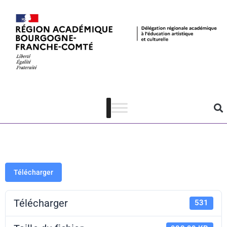
drae@ctu #68
– 2 – 16 janvier
2024
Télécharger
Télécharger
531