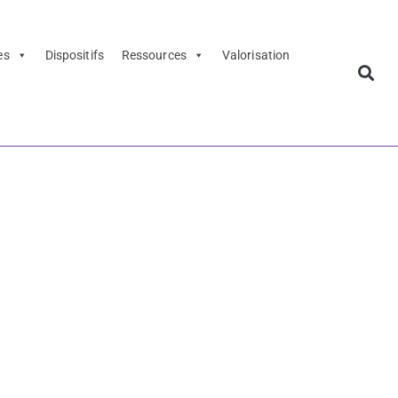
es
Dispositifs
Ressources
Valorisation
2022-2023
lecture-
022-2023