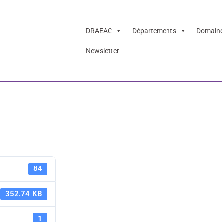
DRAEAC
Départements
Domain
Newsletter
lecture-écriture 
Dispositifs 
84
écriture 2
352.74 KB
1