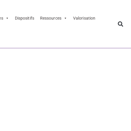
es
Dispositifs
Ressources
Valorisation
ements
ouver des
ts