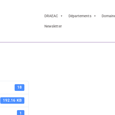
DRAEAC
Départements
Domain
Newsletter
uver des financ
Comment tr
18
financemen
192.16 KB
1