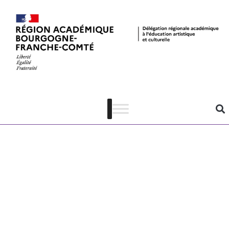
CLG Le
Chapitre –
Article
complet – La
Flamme de