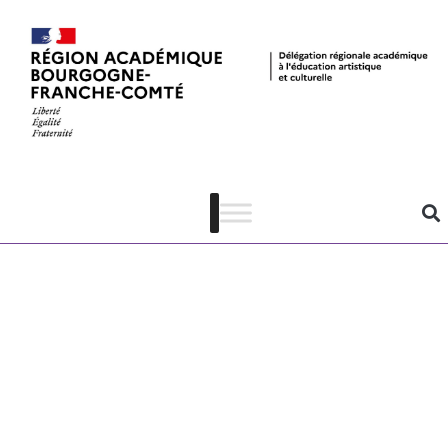
C’est quoi le
développement
durable ? Jeu
Objectif
planète