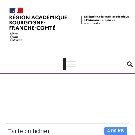
Catalogue des
projets La
classe, l’œuvre
! 2019
Taille du fichier
4.00 KB