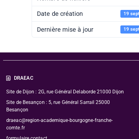
Date de création
19 sep
Dernière mise à jour
19 sep
DRAEAC
Site de Dijon : 2G, rue Général Delaborde
21000 Dijon
Site de Besançon : 5, rue Général Sarrail 25000
Besançon
draeac@region-academique-bourgogne-franche-
comte.fr
formulaire contact