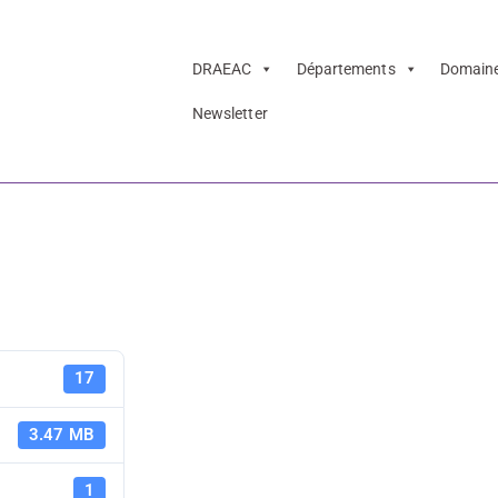
DRAEAC
Départements
Domain
Newsletter
B 22-23
Brochure T
17
3.47 MB
1