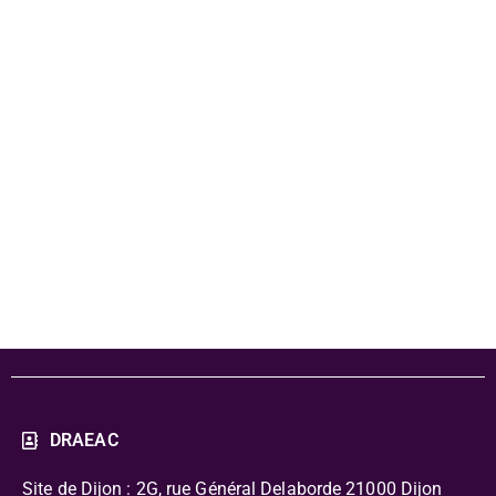
pédagogique
2023 - Musée
des Maisons
Comtoises
DRAEAC
Site de Dijon : 2G, rue Général Delaborde
21000 Dijon