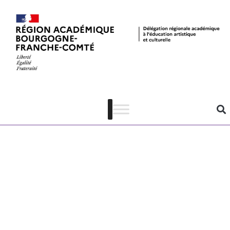
Brochure
pédagogique
2023 – Musée
des Maisons
Comtoises