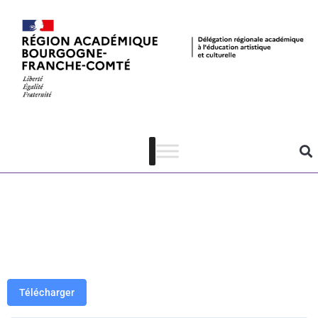
Bibracte –
Projet LCLO
« Sciences en
histoires »
Télécharger