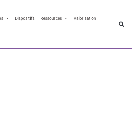
es
Dispositifs
Ressources
Valorisation
activités
iste des
activités