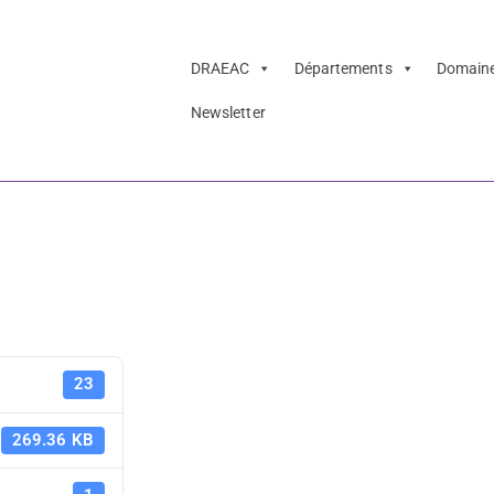
DRAEAC
Départements
Domain
Newsletter
te des ateliers et 
s 2025
Bibracte - l
23
ateliers et 
269.36 KB