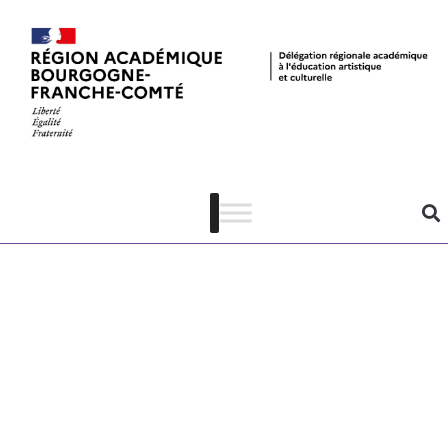
Ateliers Vortex
– Exposition
« Proxi » –
fiche
pédagogique