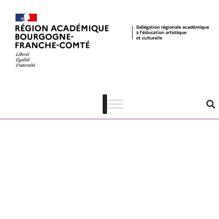
Ateliers
d’écriture –
Nevers
agglomération
– dépliant de