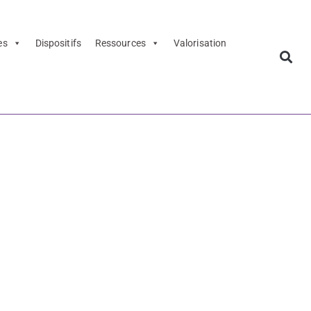
es
Dispositifs
Ressources
Valorisation
021-2022 –
éférents
21-2022 -