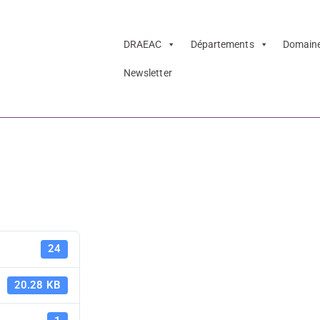
DRAEAC
Départements
Domain
Newsletter
érents culture 2
Annuaire r
24
culture 20
20.28 KB