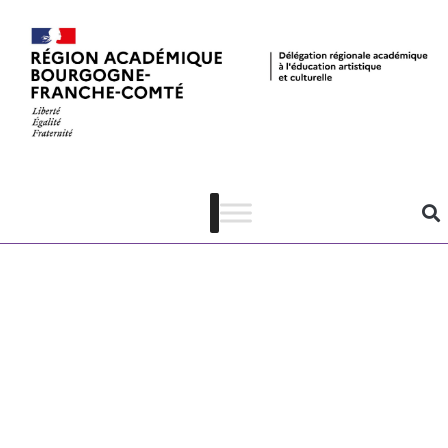
annuaire
référents
culture 2020-
2021 – Yonne
PDF