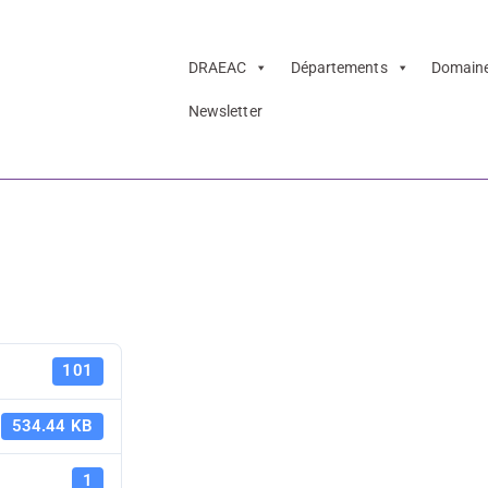
DRAEAC
Départements
Domain
Newsletter
E – 2025-2026
Annuaire E
101
2026
534.44 KB
1