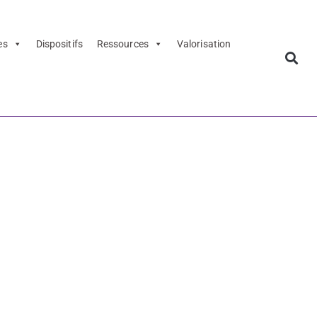
es
Dispositifs
Ressources
Valorisation
tarlier
o France-
rlier