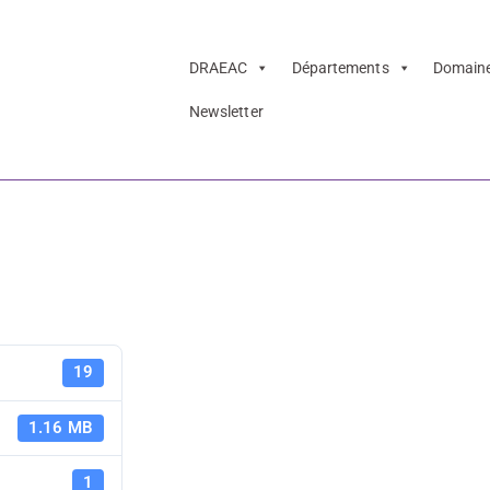
DRAEAC
Départements
Domain
Newsletter
 France-Chine Pon
Affiche exp
19
Chine Ponta
1.16 MB
1