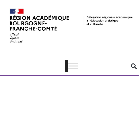
AAP DRAC-
DRAEAC 24-
25 –
Formulaire de
préparation