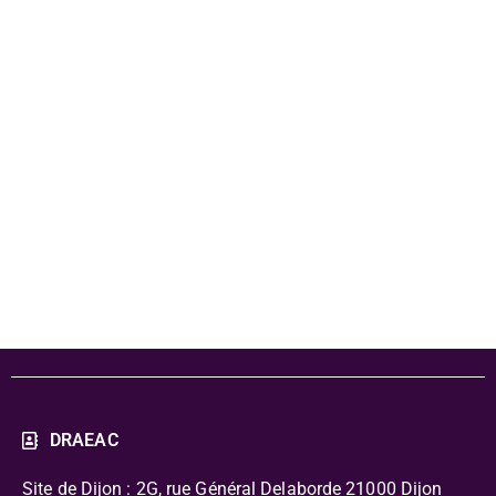
DRAEAC 24-25
- Format EMI -
Objectifs et
contacts
DRAEAC
Site de Dijon : 2G, rue Général Delaborde
21000 Dijon