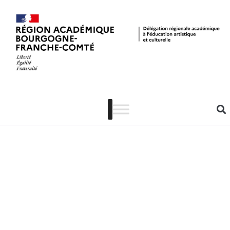
AAP DRAC-
DRAEAC 24-
25 – Format
EMI – Objectifs
et contacts