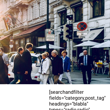
[searchandfilter
fields="category,post_tag"
headings="blabla"
types="radio,radio"