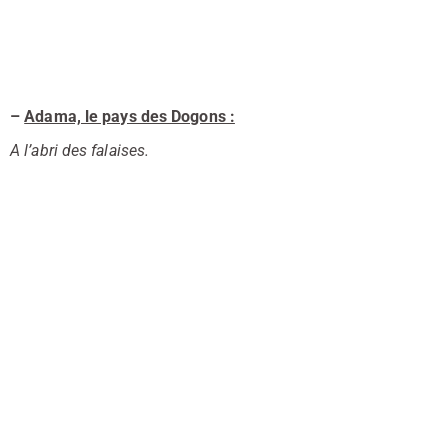
–
Adama, le pays des Dogons :
A l’abri des falaises.